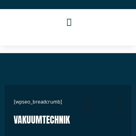
Home
Shop
Produkte
Service
Karriere
Kontakt
[wpseo_breadcrumb]
VAKUUMTECHNIK