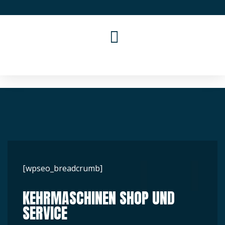
Home
Shop
Produkte
Service
Karriere
Kontakt
[wpseo_breadcrumb]
KEHRMASCHINEN SHOP UND
SERVICE