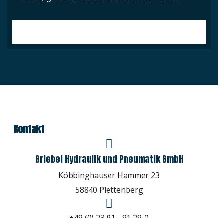
Handgeführte
Nachläufer-
Aufsitz-
Kehrmaschinen
Kehrmaschinen
Kehrmaschinen
Kontakt
Griebel Hydraulik und Pneumatik GmbH
Köbbinghauser Hammer 23
58840 Plettenberg
+49 (0) 23 91 - 91 29-0