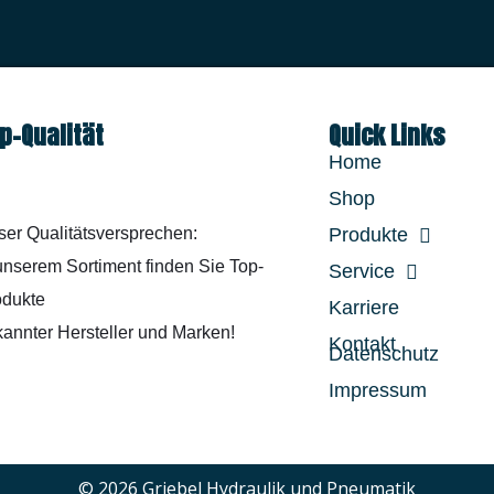
p-Qualität
Quick Links
Home
Shop
er Qualitätsversprechen:
Produkte
unserem Sortiment finden Sie Top-
Service
odukte
Karriere
annter Hersteller und Marken!
Kontakt
Datenschutz
Impressum
© 2026 Griebel Hydraulik und Pneumatik