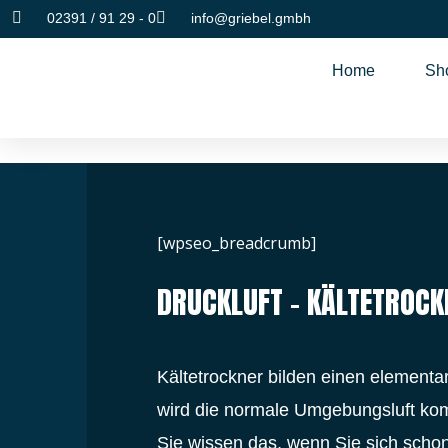
02391 / 91 29 - 0
info@griebel.gmbh
Home
Sh
[wpseo_breadcrumb]
DRUCKLUFT - KÄLTETROC
Kältetrockner bilden einen elementa
wird die normale Umgebungsluft kompr
Sie wissen das, wenn Sie sich scho