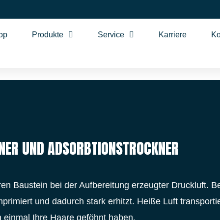
op
Produkte
Service
Karriere
Ko
KNER UND ADSORBTIONSTROCKNER
ren Baustein bei der Aufbereitung erzeugter Druckluft. 
imiert und dadurch stark erhitzt. Heiße Luft transportier
n einmal Ihre Haare geföhnt haben.